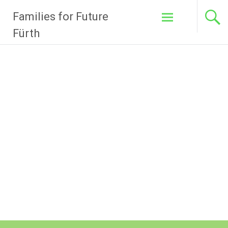
Zum
Families for Future
Inhalt
springen
Fürth