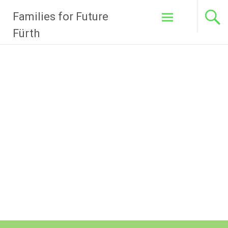
Zum
Families for Future
Inhalt
springen
Fürth