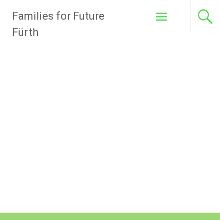
Zum
Families for Future
Inhalt
springen
Fürth